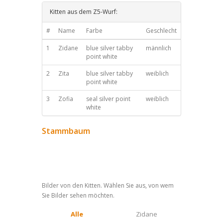
Kitten aus dem Z5-Wurf:
#
Name
Farbe
Geschlecht
1
Zidane
blue silver tabby
männlich
point white
2
Zita
blue silver tabby
weiblich
point white
3
Zofia
seal silver point
weiblich
white
Stammbaum
Bilder von den Kitten. Wählen Sie aus, von wem
Sie Bilder sehen möchten.
Alle
Zidane