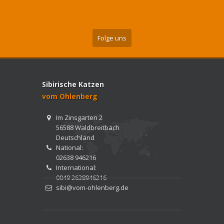
Folge uns
Sibirische Katzen
vom Ohlenberg
Im Zinsgarten 2
56588 Waldbreitbach
Deutschland
National:
02638 946216
International:
0049 2638946216
sibi@vom-ohlenberg.de