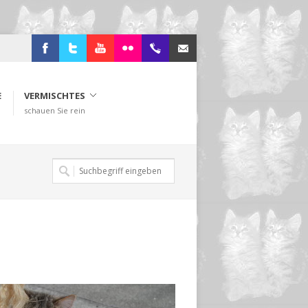
Facebook
Twitter
Youtube
Flickr
+49.2638.946216
sibi@ohlenberg.de
E
VERMISCHTES
schauen Sie rein