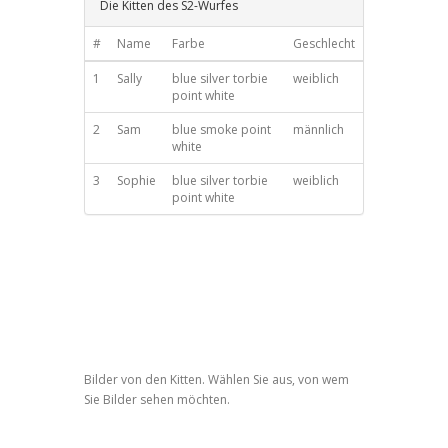
Die Kitten des S2-Wurfes
#
Name
Farbe
Geschlecht
1
Sally
blue silver torbie
weiblich
point white
2
Sam
blue smoke point
männlich
white
3
Sophie
blue silver torbie
weiblich
point white
Bilder von den Kitten. Wählen Sie aus, von wem
Sie Bilder sehen möchten.