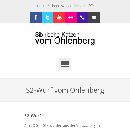
/
/
Home
Inhaltsverzeichnis
DE
Facebook
Twitter
Youtube
Flickr
+49.2638.946216
sibi@ohlenberg.de
S2-Wurf vom Ohlenberg
S2-Wurf
Am 20.05.2014 wurden aus der Verpaarung mit