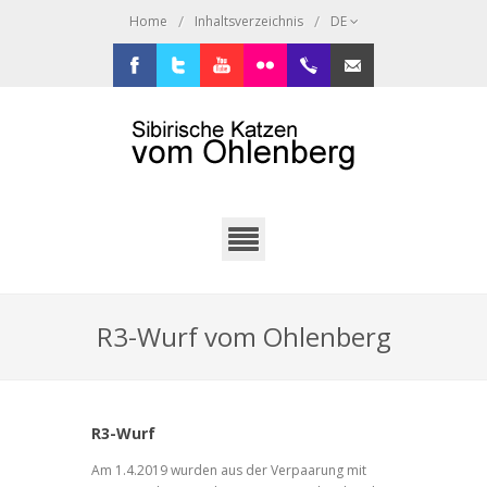
/
/
Home
Inhaltsverzeichnis
DE
Facebook
Twitter
Youtube
Flickr
+49.2638.946216
sibi@ohlenberg.de
R3-Wurf vom Ohlenberg
R3-Wurf
Am 1.4.2019 wurden aus der Verpaarung mit