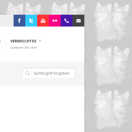
Facebook
Twitter
Youtube
Flickr
+49.2638.946216
sibi@ohlenberg.de
E
VERMISCHTES
schauen Sie rein