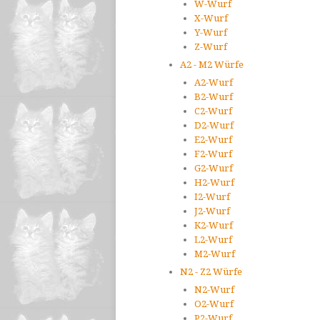
W-Wurf
X-Wurf
Y-Wurf
Z-Wurf
A2 - M2 Würfe
A2-Wurf
B2-Wurf
C2-Wurf
D2-Wurf
E2-Wurf
F2-Wurf
G2-Wurf
H2-Wurf
I2-Wurf
J2-Wurf
K2-Wurf
L2-Wurf
M2-Wurf
N2 - Z2 Würfe
N2-Wurf
O2-Wurf
P2-Wurf