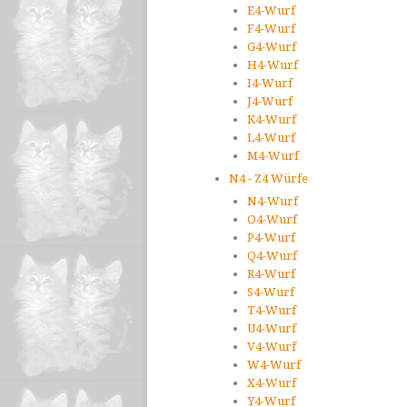
E4-Wurf
F4-Wurf
G4-Wurf
H4-Wurf
I4-Wurf
J4-Wurf
K4-Wurf
L4-Wurf
M4-Wurf
N4 - Z4 Würfe
N4-Wurf
O4-Wurf
P4-Wurf
Q4-Wurf
R4-Wurf
S4-Wurf
T4-Wurf
U4-Wurf
V4-Wurf
W4-Wurf
X4-Wurf
Y4-Wurf