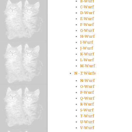
B-Wurf
C-Wurf
D-Wurf
E-Wurf
F-Wurf
G-Wurf
H-Wurf
I-Wurf
J-Wurf
K-Wurf
L-Wurf
M-Wurf
N - Z Würfe
N-Wurf
O-Wurf
P-Wurf
Q-Wurf
R-Wurf
S-Wurf
T-Wurf
U-Wurf
V-Wurf