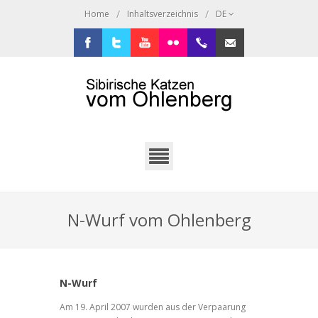
/
/
Home
Inhaltsverzeichnis
DE
Facebook
Twitter
Youtube
Flickr
+49.2638.946216
sibi@ohlenberg.de
N-Wurf vom Ohlenberg
N-Wurf
Am 19. April 2007 wurden aus der Verpaarung