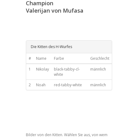
Champion
Valerijan von Mufasa
Die Kitten des H-Wurfes
#
Name
Farbe
Geschlecht
1
Nikolay
black-tabby-cl-
männlich
white
2
Noah
red-tabby-white
männlich
Bilder von den Kitten. Wählen Sie aus, von wem