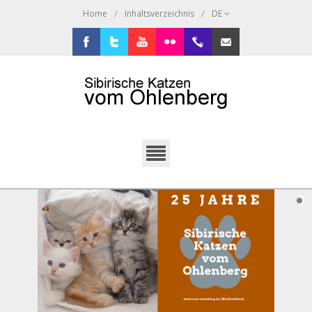
/
/
Home
Inhaltsverzeichnis
DE
Facebook
Twitter
Youtube
Flickr
+49.2638.946216
sibi@ohlenberg.de