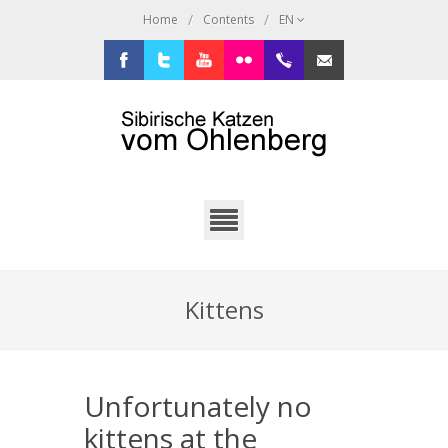
/
/
Home
Contents
EN
Facebook
Twitter
Youtube
Flickr
+49.2638.946216
sibi@ohlenberg.de
Kittens
Unfortunately no
kittens at the