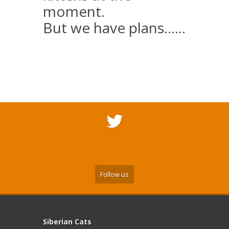
moment.
But we have plans......
Follow us
Siberian Cats