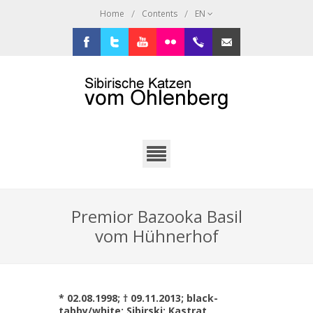
/
/
Home
Contents
EN
Facebook
Twitter
Youtube
Flickr
+49.2638.946216
sibi@ohlenberg.de
Premior Bazooka Basil
vom Hühnerhof
* 02.08.1998; † 09.11.2013; black-
tabby/white; Sibirski; Kastrat