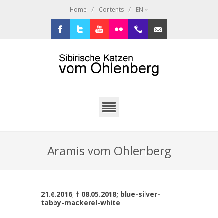
/
/
Home
Contents
EN
Facebook
Twitter
Youtube
Flickr
+49.2638.946216
sibi@ohlenberg.de
Aramis vom Ohlenberg
21.6.2016; † 08.05.2018; blue-silver-
tabby-mackerel-white