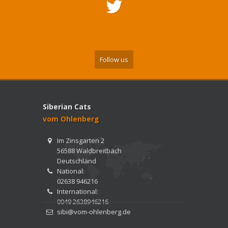
Follow us
Siberian Cats
vom Ohlenberg
Im Zinsgarten 2
56588 Waldbreitbach
Deutschland
National:
02638 946216
International:
0049 2638946216
sibi@vom-ohlenberg.de